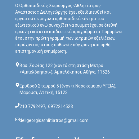
Ο Ορθοπαιδικός Χειρουργός-Αθλητίατρος
Αναστάσιος Δεληγεώργης έχει εξειδικευθεί και
εργαστεί σε μεγάλα ορθοπαιδικά κέντρα του
εξωτερικού ενώ συνεχίζει να συμμετέχει σε διεθνή
ερευνητικά κι εκπαιδευτικά προγράμματα. Παραμένει
έτσι στην πρώτη γραμμή των ιατρικών εξελίξεων,
παρέχοντας στους ασθενείς σύγχρονη και ορθή
επιστημονική ενημέρωση.
Bασ. Σοφίας 122 (κοντά στη στάση Μετρό
«Αμπελόκηποι»), Αμπελόκηποι, Αθήνα, 11526
Ερυθρού Σταυρού 5 (έναντι Νοσοκoμείου ΥΓΕΙΑ),
Μαρούσι, Αττική, 15123
210 7792497
,
6972214528
deligeorgisathlitiatros@gmail.com