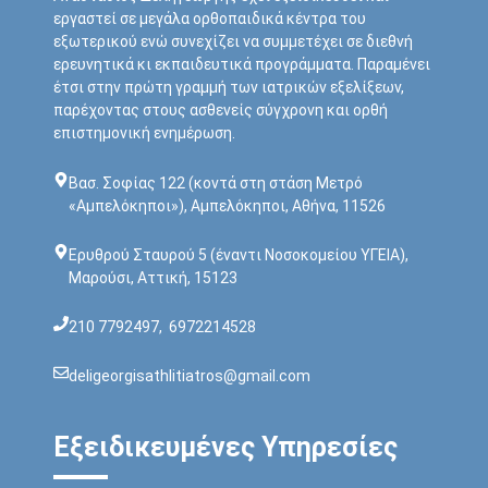
εργαστεί σε μεγάλα ορθοπαιδικά κέντρα του
εξωτερικού ενώ συνεχίζει να συμμετέχει σε διεθνή
ερευνητικά κι εκπαιδευτικά προγράμματα. Παραμένει
έτσι στην πρώτη γραμμή των ιατρικών εξελίξεων,
παρέχοντας στους ασθενείς σύγχρονη και ορθή
επιστημονική ενημέρωση.
Bασ. Σοφίας 122 (κοντά στη στάση Μετρό
«Αμπελόκηποι»), Αμπελόκηποι, Αθήνα, 11526
Ερυθρού Σταυρού 5 (έναντι Νοσοκoμείου ΥΓΕΙΑ),
Μαρούσι, Αττική, 15123
210 7792497
,
6972214528
deligeorgisathlitiatros@gmail.com
Εξειδικευμένες Υπηρεσίες