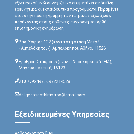
εξωτερικού ενώ συνεχίζει να συμμετέχει σε διεθνή
ερευνητικά κι εκπαιδευτικά προγράμματα. Παραμένει
έτσι στην πρώτη γραμμή των ιατρικών εξελίξεων,
παρέχοντας στους ασθενείς σύγχρονη και ορθή
επιστημονική ενημέρωση.
Bασ. Σοφίας 122 (κοντά στη στάση Μετρό
«Αμπελόκηποι»), Αμπελόκηποι, Αθήνα, 11526
Ερυθρού Σταυρού 5 (έναντι Νοσοκoμείου ΥΓΕΙΑ),
Μαρούσι, Αττική, 15123
210 7792497
,
6972214528
deligeorgisathlitiatros@gmail.com
Εξειδικευμένες Υπηρεσίες
Αρθροσκόπηση Ώμου