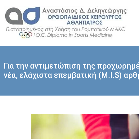
Μετάβαση
σε
περιεχόμενο
Για την αντιμετώπιση της προχωρημέ
νέα, ελάχιστα επεμβατική (M.I.S) αρ