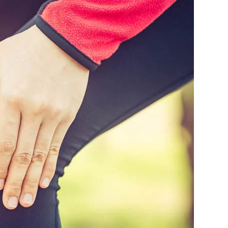
Χιαστού: Tεχνική ALL INSIDE
Ανάστροφη Oλική Α
Ώμου
Ρήξη Τένοντα Ώμου (Τενόντιο
Σύνδρομο Καρπιαίου
Πέταλο)
Πρωτόκολλα Ταχείας
Εκτινασσόμενος Δάκτ
(Fast-Track)
Finger)
Βλαστοκύτταρα στην
Σύνδρομο Καρπιαίου Σωλήνα
Θεραπεία PRP στην 
Εκτινασσόμενος Δάκτυλος (Trigger
Finger)