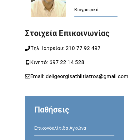
ρθροπλαστική
 Σωλήνα
Γόνατο Δρομέα
Βιογραφικό
 Κινητοποίησης
υλος (Trigger
Πελματιαία Απονευρωσίτιδα ή
Πτέρνα Δρομέα
Στοιχεία Επικοινωνίας
 Ορθοπαιδική
Tηλ. Ιατρείου:
210 77 92 497
Ορθοπαιδική
Κινητό:
697 22 14 528
Email:
deligeorgisathlitiatros@gmail.com
Παθήσεις
Επικονδυλίτιδα Αγκώνα