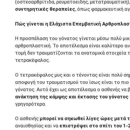
(οστεοαρθρίτιδα, ρευματοειδής, μετατραυματική)
συντηρητικές θεραπείες
, όπως φαρμακευτική αγ
Πώς γίνεται η Ελάχιστα Επεμβατική
Αρθροπλαστ
Η προσπέλαση του γόνατος γίνεται μέσω πολύ μικ
αρθροπλαστική. Το αποτέλεσμα είναι καλύτερο αι
τομή δεν τραυματίζονται τα ανατομικά στοιχεία τ
τετρακέφαλος.
O τετρακέφαλος μυς και o τένοντας είναι πολύ ση
αποφυγή του τραυματισμού του ίσως είναι το πιο
γόνατος. Αυτό έχει ως αποτέλεσμα ο ασθενής να 
ανάκτηση της κάμψης και έκτασης του γόνατος
γρηγορότερα.
Ο ασθενής
μπορεί να σηκωθεί λίγες ώρες μετά τ
αναισθησίας και να
επιστρέψει στο σπίτι του 1-