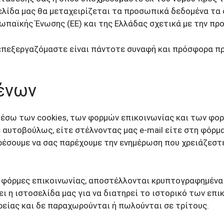
Χιαστού: Tεχνική ALL INSIDE
Ανάστροφη Oλική Α
σελίδα μας θα μεταχειρίζεται τα προσωπικά δεδομένα τα 
Ώμου
Ρήξη Τένοντα Ώμου (Τενόντιο
Σύνδρομο Καρπιαίου
ωπαϊκής Ένωσης (ΕΕ) και της Ελλάδας σχετικά με την πρ
Πέταλο)
Πρωτόκολλα Ταχείας
Εκτινασσόμενος Δάκτ
(Fast-Track)
Finger)
 επεξεργαζόμαστε είναι πάντοτε συναφή και πρόσφορα 
Βλαστοκύτταρα στην
Σύνδρομο Καρπιαίου Σωλήνα
ένων
Θεραπεία PRP στην 
Εκτινασσόμενος Δάκτυλος (Trigger
Finger)
έσω των cookies, των φορμών επικοινωνίας και των φορ
αυτοβούλως, είτε στέλνοντας μας e-mail είτε στη φόρμα 
ρέσουμε να σας παρέχουμε την ενημέρωση που χρειάζεστε 
 φόρμες επικοινωνίας, αποστέλλονται κρυπτογραφημένα
ει η ιστοσελίδα μας για να διατηρεί το ιστορικό των επ
ρείας και δε παραχωρούνται ή πωλούνται σε τρίτους.