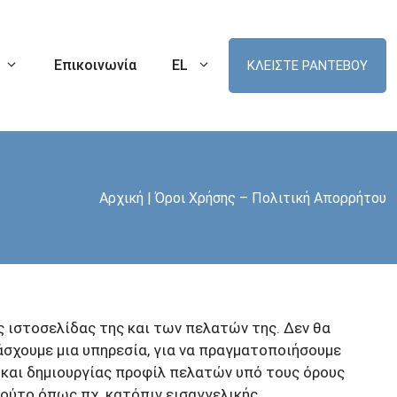
Επικοινωνία
EL
ΚΛΕΙΣΤΕ ΡΑΝΤΕΒΟΥ
Αρχική
|
Όροι Χρήσης – Πολιτική Απορρήτου
Διάστρεμμα Ποδοκνημικής
ή Γόνατος
(Αστραγάλου)
Ρομποτική Αρθροπλαστική Ισχίου
ότητας (M.I.S)
Ρήξη Χόνδρου Ποδοκνημικής
Ρομποτική Αρθροπλαστική Γόνατος
 Ισχίου MIS
(Χόνδρινες Βλάβες)
τού Συνδέσμου
Ρομποτική Μονοδιαμερισματική
ροπλαστική
Αρθροπλαστική Γόνατος
ος
Ρομποτική Επιγονατιδομηριαία
ιστοσελίδας της και των πελατών της. Δεν θα
μιαίας Ταινίας
ική Ισχίου
Αρθροπλαστική
σχουμε μια υπηρεσία, για να πραγματοποιήσουμε
 και δημιουργίας προφίλ πελατών υπό τους όρους
ή Ώμου MIS
ώνα
Ώμος Κολυμβητή
ούτο όπως πχ. κατόπιν εισαγγελικής