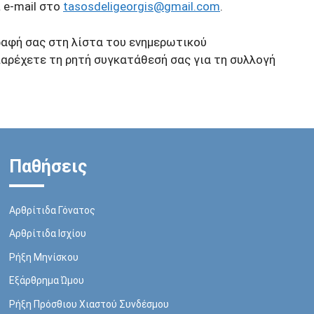
 e-mail στο
tasosdeligeorgis@gmail.com
.
ραφή σας στη λίστα του ενημερωτικού
παρέχετε τη ρητή συγκατάθεσή σας για τη συλλογή
Παθήσεις
Αρθρίτιδα Γόνατος
Αρθρίτιδα Ισχίου
Ρήξη Mηνίσκου
Εξάρθρημα Ώμου
Ρήξη Πρόσθιου Χιαστού Συνδέσμου