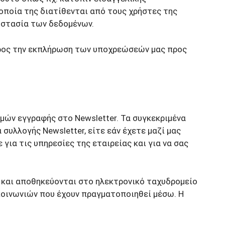
ρθροπλαστική
οποία της διατίθενται από τους χρήστες της
 Σωλήνα
Γόνατο Δρομέα
οστασία των δεδομένων.
 Κινητοποίησης
υλος (Trigger
Πελματιαία Απονευρωσίτιδα ή
Πτέρνα Δρομέα
προς την εκπλήρωση των υποχρεώσεών μας προς
 Ορθοπαιδική
Ορθοπαιδική
μών εγγραφής στο Newsletter. Τα συγκεκριμένα
συλλογής Newsletter, είτε εάν έχετε μαζί μας
για τις υπηρεσίες της εταιρείας και για να σας
 και αποθηκεύονται στο ηλεκτρονικό ταχυδρομείο
ικοινωνιών που έχουν πραγματοποιηθεί μέσω. Η